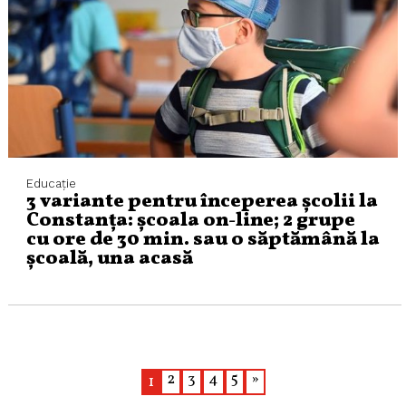
Educaţie
3 variante pentru începerea școlii la
Constanța: școala on-line; 2 grupe
cu ore de 30 min. sau o săptămână la
școală, una acasă
2
3
4
5
»
1