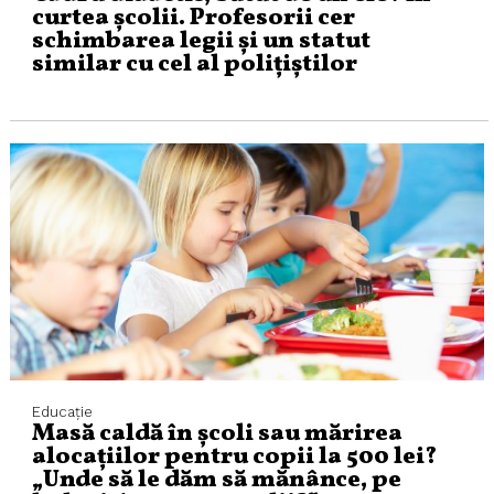
curtea școlii. Profesorii cer
schimbarea legii și un statut
similar cu cel al polițiștilor
Educaţie
Masă caldă în școli sau mărirea
alocațiilor pentru copii la 500 lei?
„Unde să le dăm să mănânce, pe