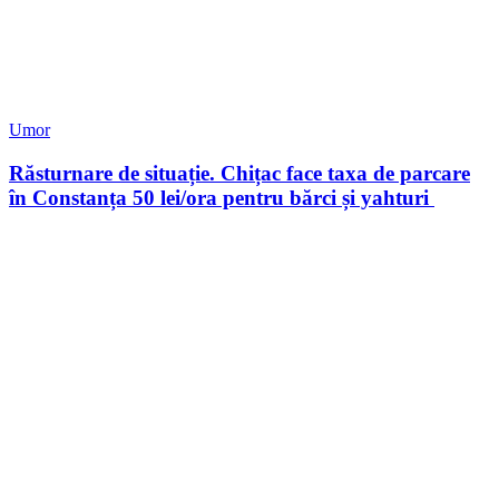
Umor
Răsturnare de situație. Chițac face taxa de parcare
în Constanța 50 lei/ora pentru bărci și yahturi