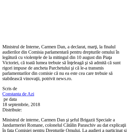
Ministrul de Interne, Carmen Dan, a declarat, marţi, la finalul
audierilor din Comisia parlamentară pentru drepturile omului în
legătură cu violenţele de la mitingul din 10 august din Piaţa
Victoriei, că toată lumea trebuie să înţeleagă şi să admită că sunt
rigori impuse de ancheta Parchetului şi că le-a transmis
parlamentarilor din comisie că nu ea este cea care trebuie să
stabilească vinovaţii, potrivit news.ro.
Scris de
Constanta de Azi
pe data
18 septembrie, 2018
Distribuie:
Ministrul de interne, Carmen Dan şi şeful Brigazii Speciale a
Jandarmeriei Romane, colonelul Cătălin Paraschiv au dat explicaţii
în faţa Comisiei pentru Drepturile Omului. La audieri a participat şi