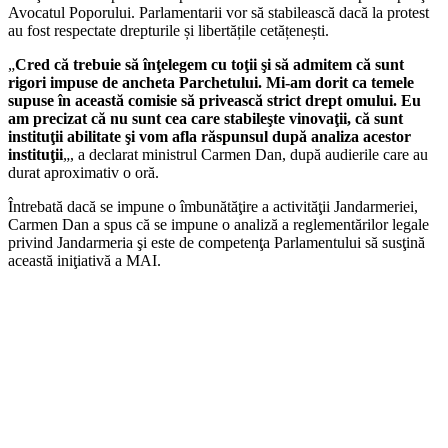
Avocatul Poporului. Parlamentarii vor să stabilească dacă la protest
au fost respectate drepturile și libertățile cetățenești.
„
Cred că trebuie să înţelegem cu toţii şi să admitem că sunt
rigori impuse de ancheta Parchetului. Mi-am dorit ca temele
supuse în această comisie să privească strict drept omului. Eu
am precizat că nu sunt cea care stabileşte vinovaţii, că sunt
instituţii abilitate şi vom afla răspunsul după analiza acestor
instituţii
„, a declarat ministrul Carmen Dan, după audierile care au
durat aproximativ o oră.
Întrebată dacă se impune o îmbunătăţire a activităţii Jandarmeriei,
Carmen Dan a spus că se impune o analiză a reglementărilor legale
privind Jandarmeria şi este de competenţa Parlamentului să susţină
această iniţiativă a MAI.