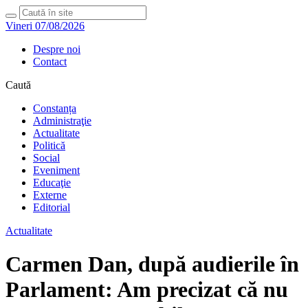
Vineri 07/08/2026
Despre noi
Contact
Caută
Constanța
Administraţie
Actualitate
Politică
Social
Eveniment
Educaţie
Externe
Editorial
Actualitate
Carmen Dan, după audierile în
Parlament: Am precizat că nu