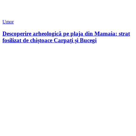
Umor
Descoperire arheologică pe plaja din Mamaia: strat
fosilizat de chiștoace Carpați și Bucegi