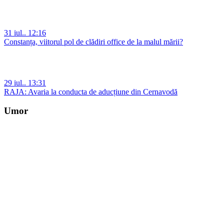
31 iul.. 12:16
Constanța, viitorul pol de clădiri office de la malul mării?
29 iul.. 13:31
RAJA: Avaria la conducta de aducțiune din Cernavodă
Umor