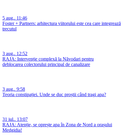
5 aug.. 11:46
Foster + Partners: arhitectura viitorului este cea care integrează
trecutul
3 aug.. 12:52
RAJA: Intervenție complexă la Năvodari pentru
deblocarea colectorului principal de canalizare
3 aug.. 9:58
Teoria constipației. Unde se duc proștii când tragi apa?
31 iul.. 13:07
RAJA: Atenție, se oprește apa în Zona de Nord a orașului
Medgidia!