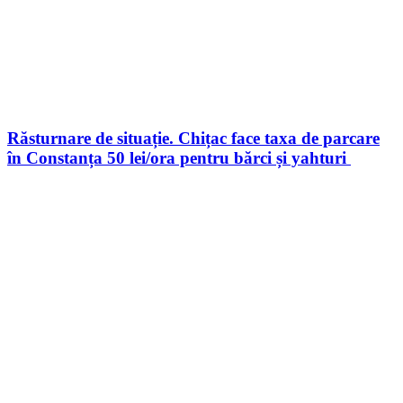
Răsturnare de situație. Chițac face taxa de parcare
în Constanța 50 lei/ora pentru bărci și yahturi