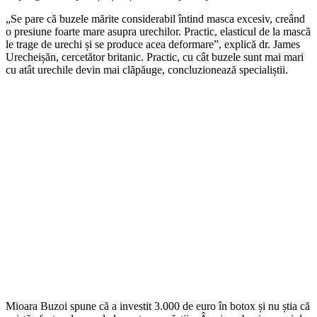
„Se pare că buzele mărite considerabil întind masca excesiv, creând
o presiune foarte mare asupra urechilor. Practic, elasticul de la mască
le trage de urechi și se produce acea deformare”, explică dr. James
Urecheișăn, cercetător britanic. Practic, cu cât buzele sunt mai mari
cu atât urechile devin mai clăpăuge, concluzionează specialiștii.
Mioara Buzoi spune că a investit 3.000 de euro în botox și nu știa că