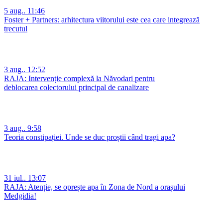
5 aug.. 11:46
Foster + Partners: arhitectura viitorului este cea care integrează
trecutul
3 aug.. 12:52
RAJA: Intervenție complexă la Năvodari pentru
deblocarea colectorului principal de canalizare
3 aug.. 9:58
Teoria constipației. Unde se duc proștii când tragi apa?
31 iul.. 13:07
RAJA: Atenție, se oprește apa în Zona de Nord a orașului
Medgidia!