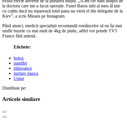
există efecte adverse de la purtarea măștii. „Â-mi cer bani anapoi de
la doctoru care me-a facut operatie. Fanel Baros iubi al meu âl taie
cu cuțitu dacă nu reparează totul pana nu vieni el din delegatie de la
Kiev”, a scris Mioara pe Instagram.
Până atunci, medicii specialiști recomandă româncelor să nu își mai
umfle buzele cu mai mult de 4kg de platic, atlfel vor prinde TV5
France fără antenă.
Etichete:
botox
pamflet
pitipoance
purtare masca
Umor
Distribuie pe:
Articole similare