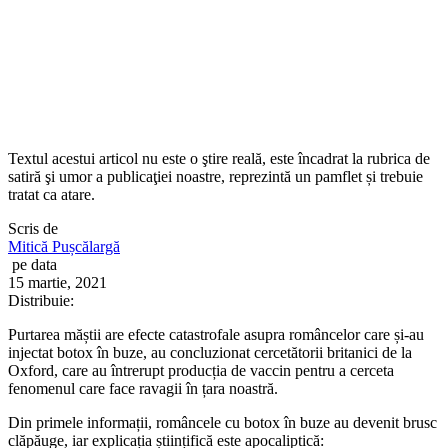
Textul acestui articol nu este o ştire reală, este încadrat la rubrica de
satiră şi umor a publicaţiei noastre, reprezintă un pamflet și trebuie
tratat ca atare.
Scris de
Mitică Pușcălargă
pe data
15 martie, 2021
Distribuie:
Purtarea măștii are efecte catastrofale asupra româncelor care și-au
injectat botox în buze, au concluzionat cercetătorii britanici de la
Oxford, care au întrerupt producția de vaccin pentru a cerceta
fenomenul care face ravagii în țara noastră.
Din primele informații, româncele cu botox în buze au devenit brusc
clăpăuge, iar explicația științifică este apocaliptică: