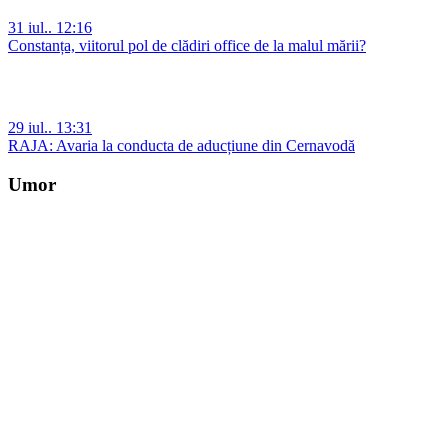
31 iul.. 12:16
Constanța, viitorul pol de clădiri office de la malul mării?
29 iul.. 13:31
RAJA: Avaria la conducta de aducțiune din Cernavodă
Umor