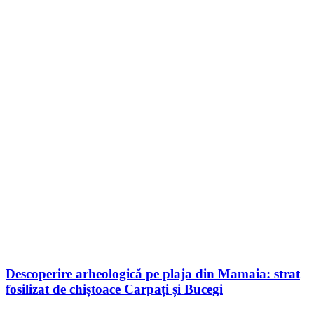
Descoperire arheologică pe plaja din Mamaia: strat
fosilizat de chiștoace Carpați și Bucegi