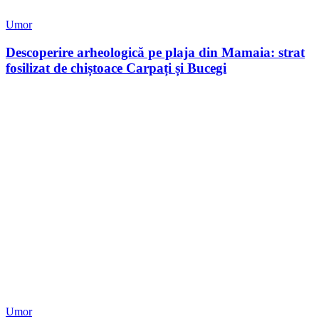
Umor
Descoperire arheologică pe plaja din Mamaia: strat
fosilizat de chiștoace Carpați și Bucegi
Umor