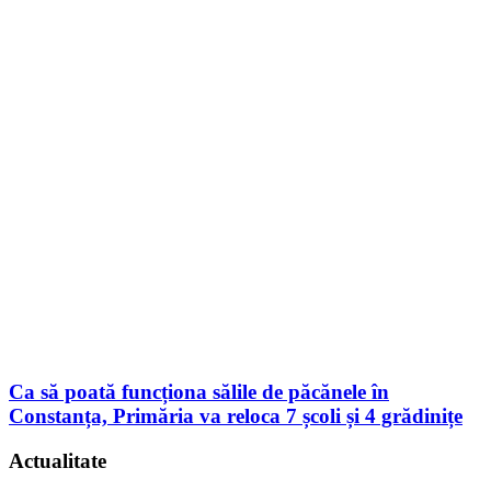
Ca să poată funcționa sălile de păcănele în
Constanța, Primăria va reloca 7 școli și 4 grădinițe
Actualitate