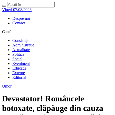
Vineri 07/08/2026
Despre noi
Contact
Caută
Constanța
Administraţie
Actualitate
Politică
Social
Eveniment
Educaţie
Externe
Editorial
Umor
Devastator! Româncele
botoxate, clăpăuge din cauza