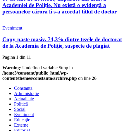
Academiei de Poliție. Nu există o evidență a
persoanelor cărora li s-a acordat titlul de doctor
Eveniment
Copy-paste masiv. 74,3% dintre tezele de doctorat
de la Academia de Poliție, suspecte de plagiat
Pagina 1 din 1
1
Warning
: Undefined variable $tmp in
/home3/constant/public_html/wp-
content/themes/constanta/archive.php
on line
26
Constanța
Administraţie
Actualitate
Politică
Social
Eveniment
Educaţie
Externe
Editorial