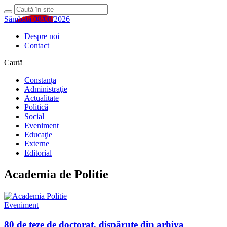
Sâmbătă 08/08/2026
Despre noi
Contact
Caută
Constanța
Administraţie
Actualitate
Politică
Social
Eveniment
Educaţie
Externe
Editorial
Academia de Politie
Eveniment
80 de teze de doctorat, dispărute din arhiva