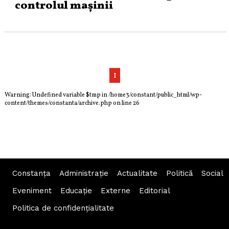
controlul maşinii
1
Warning
: Undefined variable $tmp in
/home3/constant/public_html/wp-
content/themes/constanta/archive.php
on line
26
Constanța
Administraţie
Actualitate
Politică
Social
Eveniment
Educaţie
Externe
Editorial
Politica de confidențialitate