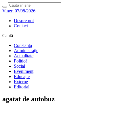
Vineri 07/08/2026
Despre noi
Contact
Caută
Constanța
Administraţie
Actualitate
Politică
Social
Eveniment
Educaţie
Externe
Editorial
agatat de autobuz