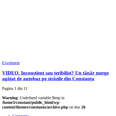
Eveniment
VIDEO. Inconștient sau teribilist? Un tânăr merge
agățat de autobuz pe străzile din Constanța
Pagina 1 din 1
1
Warning
: Undefined variable $tmp in
/home3/constant/public_html/wp-
content/themes/constanta/archive.php
on line
26
Constanța