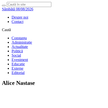
Sâmbătă 08/08/2026
Despre noi
Contact
Caută
Constanța
Administraţie
Actualitate
Politică
Social
Eveniment
Educaţie
Externe
Editorial
Alice Nastase