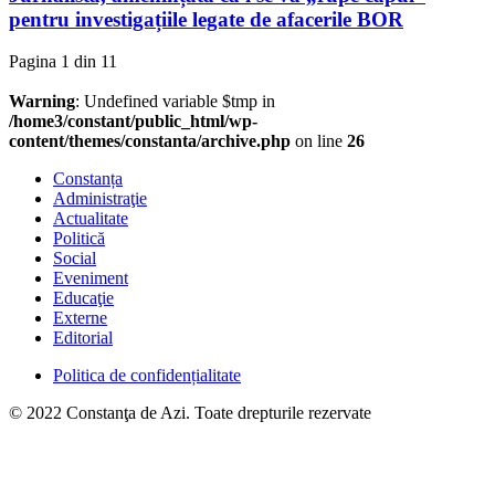
pentru investigațiile legate de afacerile BOR
Pagina 1 din 1
1
Warning
: Undefined variable $tmp in
/home3/constant/public_html/wp-
content/themes/constanta/archive.php
on line
26
Constanța
Administraţie
Actualitate
Politică
Social
Eveniment
Educaţie
Externe
Editorial
Politica de confidențialitate
© 2022 Constanţa de Azi. Toate drepturile rezervate