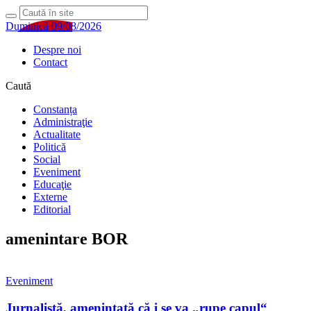
Duminică 09/08/2026
Despre noi
Contact
Caută
Constanța
Administraţie
Actualitate
Politică
Social
Eveniment
Educaţie
Externe
Editorial
amenintare BOR
Eveniment
Jurnalistă, amenințată că i se va „rupe capul“