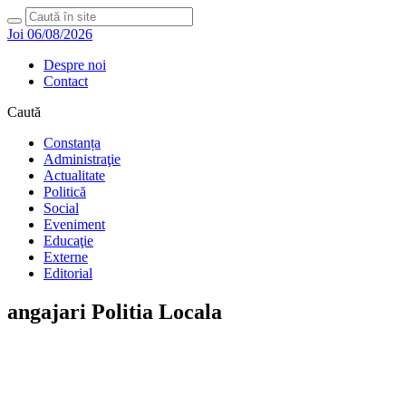
Joi 06/08/2026
Despre noi
Contact
Caută
Constanța
Administraţie
Actualitate
Politică
Social
Eveniment
Educaţie
Externe
Editorial
angajari Politia Locala