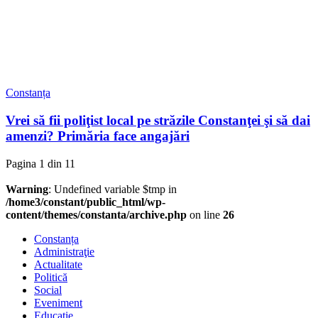
Constanța
Vrei să fii poliţist local pe străzile Constanţei şi să dai
amenzi? Primăria face angajări
Pagina 1 din 1
1
Warning
: Undefined variable $tmp in
/home3/constant/public_html/wp-
content/themes/constanta/archive.php
on line
26
Constanța
Administraţie
Actualitate
Politică
Social
Eveniment
Educaţie