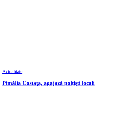
Actualitate
Pimălia Costața, agajază polțiști locali