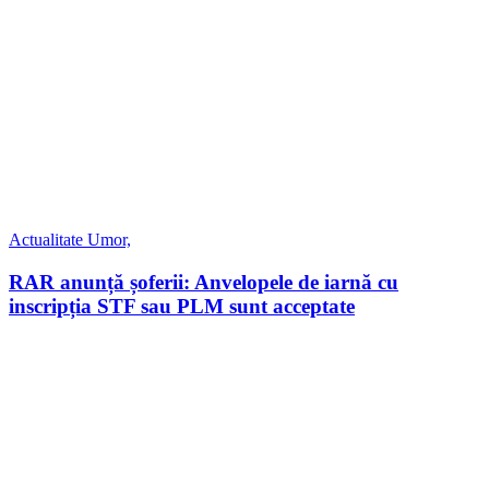
Actualitate
Umor,
RAR anunță șoferii: Anvelopele de iarnă cu
inscripția STF sau PLM sunt acceptate