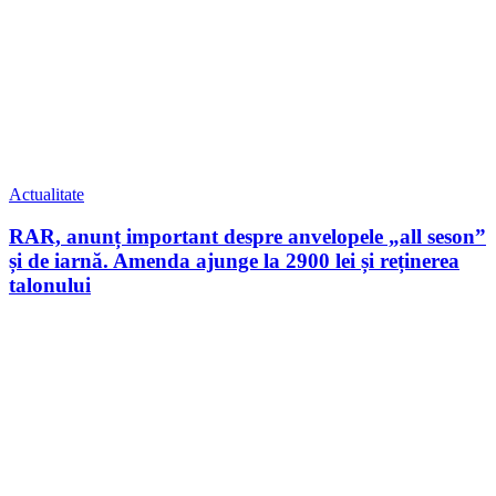
Actualitate
RAR, anunț important despre anvelopele „all seson”
și de iarnă. Amenda ajunge la 2900 lei și reținerea
talonului