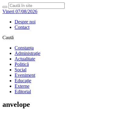
Vineri 07/08/2026
Despre noi
Contact
Caută
Constanța
Administraţie
Actualitate
Politică
Social
Eveniment
Educaţie
Externe
Editorial
anvelope