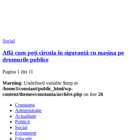
Social
Află cum poți circula în siguranță cu mașina pe
drumurile publice
Pagina 1 din 1
1
Warning
: Undefined variable $tmp in
/home3/constant/public_html/wp-
content/themes/constanta/archive.php
on line
26
Constanța
Administraţie
Actualitate
Politică
Social
Eveniment
Educaţie