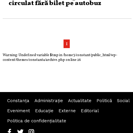
circulat fără bilet pe autobuz
1
Warning
: Undefined variable $tmp in
/home3/constant/public_html/wp-
content/themes/constanta/archive.php
on line
26
Constanța
Administraţie
Actualitate
Politică
Social
Eveniment
Educaţie
Externe
Editorial
Politica de confidențialitate