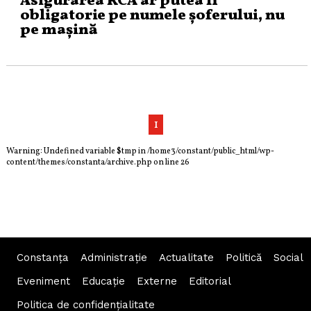
Asigurarea RCA ar putea fi
obligatorie pe numele șoferului, nu
pe mașină
1
Warning
: Undefined variable $tmp in
/home3/constant/public_html/wp-
content/themes/constanta/archive.php
on line
26
Constanța
Administraţie
Actualitate
Politică
Social
Eveniment
Educaţie
Externe
Editorial
Politica de confidențialitate