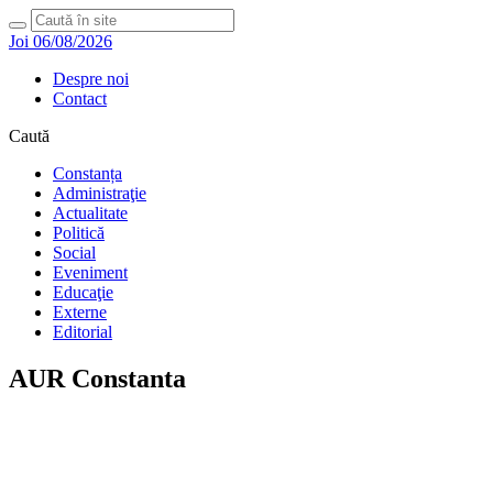
Joi 06/08/2026
Despre noi
Contact
Caută
Constanța
Administraţie
Actualitate
Politică
Social
Eveniment
Educaţie
Externe
Editorial
AUR Constanta