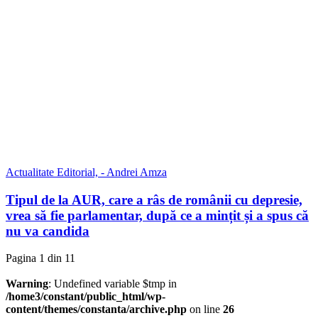
Actualitate
Editorial,
- Andrei Amza
Tipul de la AUR, care a râs de românii cu depresie,
vrea să fie parlamentar, după ce a mințit și a spus că
nu va candida
Pagina 1 din 1
1
Warning
: Undefined variable $tmp in
/home3/constant/public_html/wp-
content/themes/constanta/archive.php
on line
26