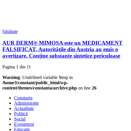
Sănătate
AUR DERM® MIMOSA este un MEDICAMENT
FALSIFICAT. Autoritățile din Austria au emis o
avertizare. Conține substanțe sintetice periculoase
Pagina 1 din 1
1
Warning
: Undefined variable $tmp in
/home3/constant/public_html/wp-
content/themes/constanta/archive.php
on line
26
Constanța
Administraţie
Actualitate
Politică
Social
Eveniment
Educaţie