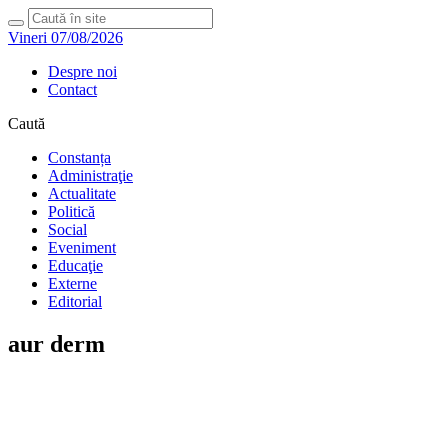
Vineri 07/08/2026
Despre noi
Contact
Caută
Constanța
Administraţie
Actualitate
Politică
Social
Eveniment
Educaţie
Externe
Editorial
aur derm