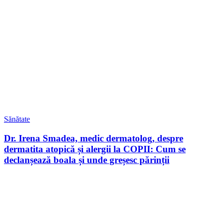
Sănătate
Dr. Irena Smadea, medic dermatolog, despre
dermatita atopică și alergii la COPII: Cum se
declanșează boala și unde greșesc părinții