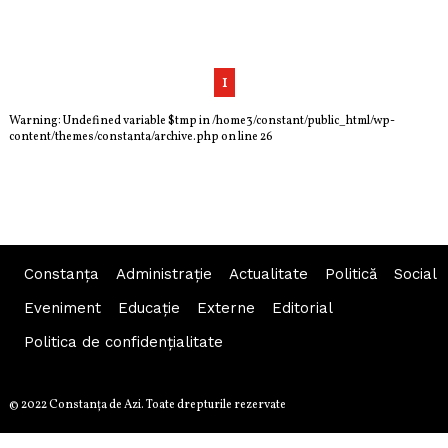
1
Warning
: Undefined variable $tmp in
/home3/constant/public_html/wp-
content/themes/constanta/archive.php
on line
26
Constanța
Administraţie
Actualitate
Politică
Social
Eveniment
Educaţie
Externe
Editorial
Politica de confidențialitate
© 2022 Constanţa de Azi. Toate drepturile rezervate