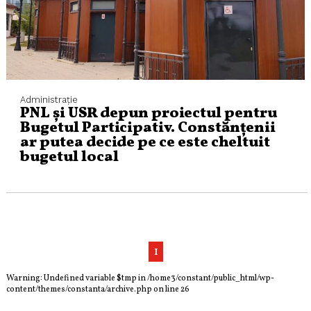
Administraţie
PNL și USR depun proiectul pentru
Bugetul Participativ. Constănțenii
ar putea decide pe ce este cheltuit
bugetul local
1
Warning
: Undefined variable $tmp in
/home3/constant/public_html/wp-
content/themes/constanta/archive.php
on line
26