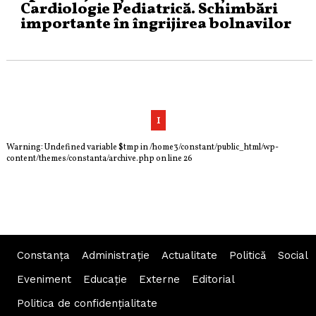
Cardiologie Pediatrică. Schimbări
importante în îngrijirea bolnavilor
1
Warning
: Undefined variable $tmp in
/home3/constant/public_html/wp-
content/themes/constanta/archive.php
on line
26
Constanța
Administraţie
Actualitate
Politică
Social
Eveniment
Educaţie
Externe
Editorial
Politica de confidențialitate