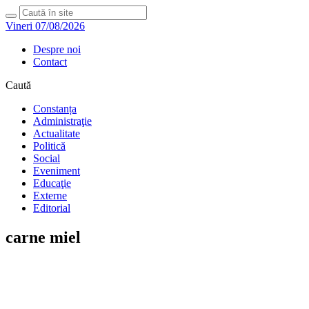
Vineri 07/08/2026
Despre noi
Contact
Caută
Constanța
Administraţie
Actualitate
Politică
Social
Eveniment
Educaţie
Externe
Editorial
carne miel