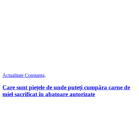
Actualitate
Constanța,
Care sunt piețele de unde puteți cumpăra carne de
miel sacrificat în abatoare autorizate