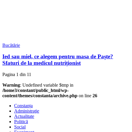
Bucătărie
Ied sau miel, ce alegem pentru masa de Paște?
Sfaturi de la medicul nutriționist
Pagina 1 din 1
1
Warning
: Undefined variable $tmp in
/home3/constant/public_html/wp-
content/themes/constanta/archive.php
on line
26
Constanța
Administraţie
Actualitate
Politică
Social