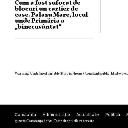
Cum a fost sufocat de
blocuri un cartier de
case. Palazu Mare, locul
unde Primăria a
„binecuvântat“
dezvoltatorii imobiliari
Warning
: Undefined variable $tmp in
/home3/constant/public_html/wp-c
Constanța
Administraţie
Actualitate
Politică
© 2022 Constanţa de Azi. Toate drepturile rezervate