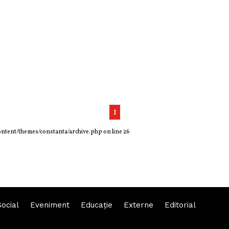
1
ontent/themes/constanta/archive.php
on line
26
Social
Eveniment
Educaţie
Externe
Editorial