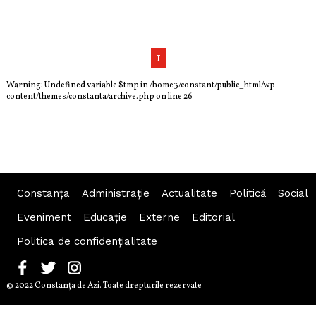
1
Warning
: Undefined variable $tmp in
/home3/constant/public_html/wp-
content/themes/constanta/archive.php
on line
26
Constanța
Administraţie
Actualitate
Politică
Social
Eveniment
Educaţie
Externe
Editorial
Politica de confidențialitate
© 2022 Constanţa de Azi. Toate drepturile rezervate