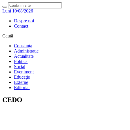
Luni 10/08/2026
Despre noi
Contact
Caută
Constanța
Administraţie
Actualitate
Politică
Social
Eveniment
Educaţie
Externe
Editorial
CEDO