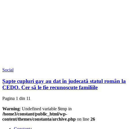
Social
Șapte cupluri gay au dat în judecată statul român la
CEDO. Cer să le fie recunoscute familiile
Pagina 1 din 1
1
Warning
: Undefined variable $tmp in
/home3/constant/public_html/wp-
content/themes/constanta/archive.php
on line
26
Constanța