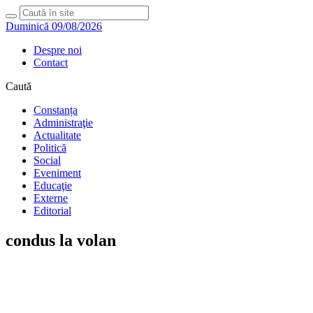
Duminică 09/08/2026
Despre noi
Contact
Caută
Constanța
Administraţie
Actualitate
Politică
Social
Eveniment
Educaţie
Externe
Editorial
condus la volan