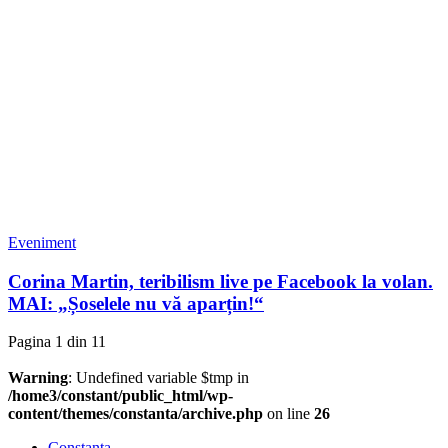
Eveniment
Corina Martin, teribilism live pe Facebook la volan.
MAI: „Șoselele nu vă aparțin!“
Pagina 1 din 1
1
Warning
: Undefined variable $tmp in
/home3/constant/public_html/wp-
content/themes/constanta/archive.php
on line
26
Constanța