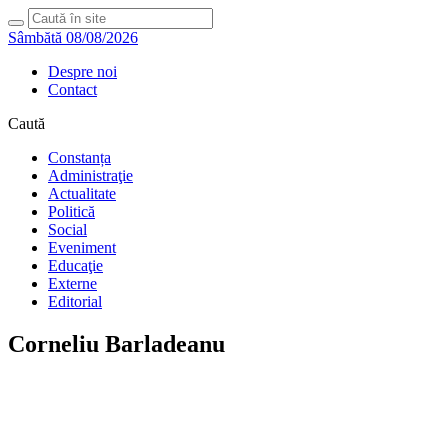
Sâmbătă 08/08/2026
Despre noi
Contact
Caută
Constanța
Administraţie
Actualitate
Politică
Social
Eveniment
Educaţie
Externe
Editorial
Corneliu Barladeanu