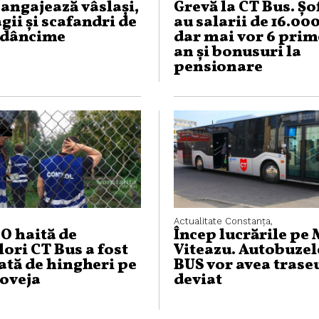
angajează vâslași,
Grevă la CT Bus. Șo
ii și scafandri de
au salarii de 16.000
adâncime
dar mai vor 6 prim
an și bonusuri la
pensionare
Actualitate
Constanța,
 O haită de
Încep lucrările pe
ori CT Bus a fost
Viteazu. Autobuzel
ată de hingheri pe
BUS vor avea trase
Soveja
deviat