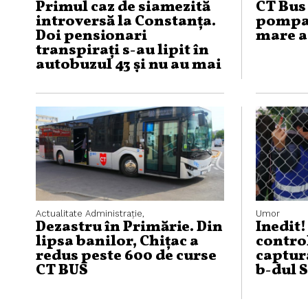
Primul caz de siamezită
CT Bus 
introversă la Constanța.
pompag
Doi pensionari
mare 
transpirați s-au lipit în
autobuzul 43 și nu au mai
putut fi separați
Actualitate
Administraţie,
Umor
Dezastru în Primărie. Din
Inedit!
lipsa banilor, Chițac a
control
redus peste 600 de curse
captur
CT BUS
b-dul 