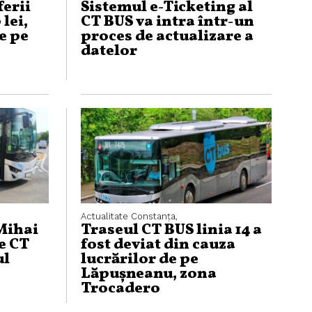
ferii
Sistemul e-Ticketing al
 lei,
CT BUS va intra într-un
e pe
proces de actualizare a
datelor
Actualitate
Constanța,
 Mihai
Traseul CT BUS linia 14 a
e CT
fost deviat din cauza
ul
lucrărilor de pe
Lăpușneanu, zona
Trocadero