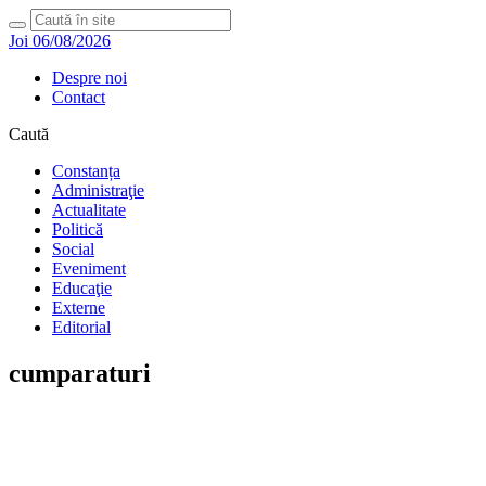
Joi 06/08/2026
Despre noi
Contact
Caută
Constanța
Administraţie
Actualitate
Politică
Social
Eveniment
Educaţie
Externe
Editorial
cumparaturi