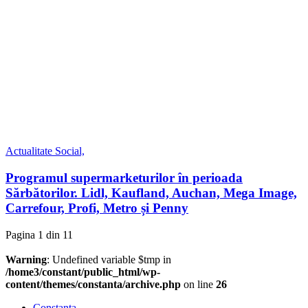
Actualitate
Social,
Programul supermarketurilor în perioada
Sărbătorilor. Lidl, Kaufland, Auchan, Mega Image,
Carrefour, Profi, Metro și Penny
Pagina 1 din 1
1
Warning
: Undefined variable $tmp in
/home3/constant/public_html/wp-
content/themes/constanta/archive.php
on line
26
Constanța