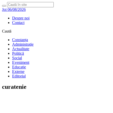
Joi 06/08/2026
Despre noi
Contact
Caută
Constanța
Administraţie
Actualitate
Politică
Social
Eveniment
Educaţie
Externe
Editorial
curatenie