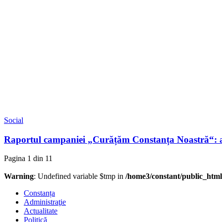
Social
Raportul campaniei „Curățăm Constanța Noastră“: au 
Pagina 1 din 1
1
Warning
: Undefined variable $tmp in
/home3/constant/public_html
Constanța
Administraţie
Actualitate
Politică