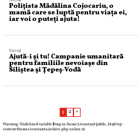
Polițista Mădălina Cojocariu, o
mamă care se luptă pentru viața ei,
iar voi o puteți ajuta!
Social
Ajută-i și tu! Campanie umanitară
pentru familiile nevoiașe din
Siliștea și Țepeș-Vodă
2
»
1
Warning
: Undefined variable $tmp in
/home3/constant/public_html/wp-
content/themes/constanta/archive.php
on line
26