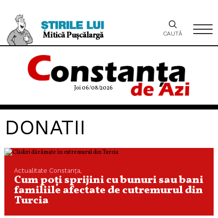
CAUTĂ
Joi 06/08/2026
DONATII
Actualitate
Constanța,
Cum poţi sprijini cu bunuri sau bani
familiile afectate de cutremurul din
Turcia