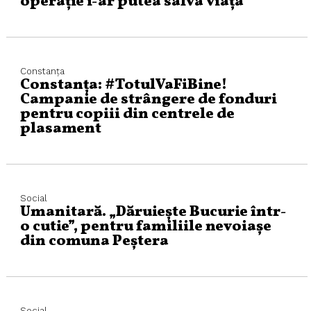
operație i-ar putea salva viața
Constanța
Constanța: #TotulVaFiBine!
Campanie de strângere de fonduri
pentru copiii din centrele de
plasament
Social
Umanitară. „Dăruiește Bucurie într-
o cutie”, pentru familiile nevoiașe
din comuna Peștera
Social