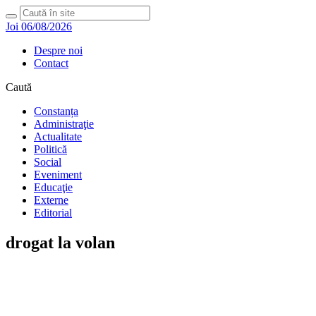
Joi 06/08/2026
Despre noi
Contact
Caută
Constanța
Administraţie
Actualitate
Politică
Social
Eveniment
Educaţie
Externe
Editorial
drogat la volan