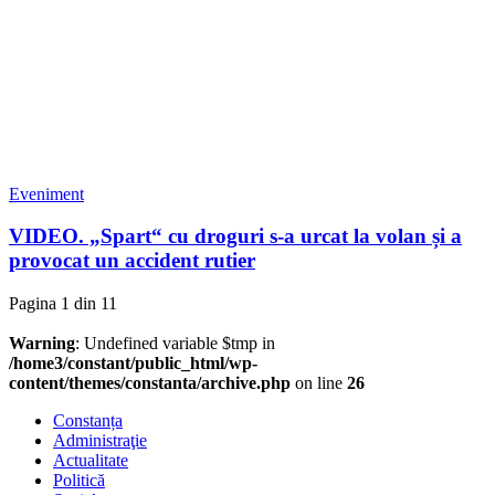
Eveniment
VIDEO. „Spart“ cu droguri s-a urcat la volan și a
provocat un accident rutier
Pagina 1 din 1
1
Warning
: Undefined variable $tmp in
/home3/constant/public_html/wp-
content/themes/constanta/archive.php
on line
26
Constanța
Administraţie
Actualitate
Politică