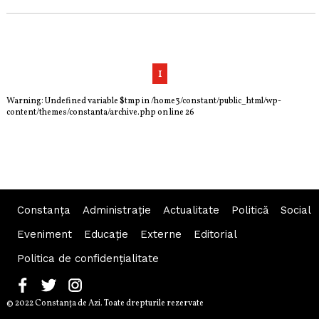
1
Warning
: Undefined variable $tmp in
/home3/constant/public_html/wp-
content/themes/constanta/archive.php
on line
26
Constanța
Administraţie
Actualitate
Politică
Social
Eveniment
Educaţie
Externe
Editorial
Politica de confidențialitate
© 2022 Constanţa de Azi. Toate drepturile rezervate