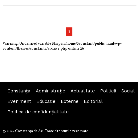
1
Warning
: Undefined variable $tmp in
/home3/constant/public_html/wp-
content/themes/constanta/archive.php
on line
26
Constanța
Administraţie
Actualitate
Politică
Social
Eveniment
Educaţie
Externe
Editorial
Politica de confidențialitate
© 2022 Constanţa de Azi. Toate drepturile rezervate