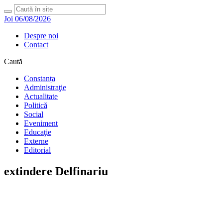
Joi 06/08/2026
Despre noi
Contact
Caută
Constanța
Administraţie
Actualitate
Politică
Social
Eveniment
Educaţie
Externe
Editorial
extindere Delfinariu