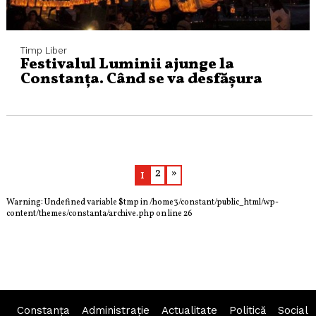
Timp Liber
Festivalul Luminii ajunge la
Constanța. Când se va desfășura
2
»
1
Warning
: Undefined variable $tmp in
/home3/constant/public_html/wp-
content/themes/constanta/archive.php
on line
26
Constanța
Administraţie
Actualitate
Politică
Social