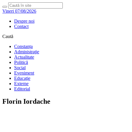
Vineri 07/08/2026
Despre noi
Contact
Caută
Constanța
Administraţie
Actualitate
Politică
Social
Eveniment
Educaţie
Externe
Editorial
Florin Iordache