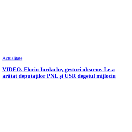
Actualitate
VIDEO. Florin Iordache, gesturi obscene. Le-a
arătat deputaților PNL și USR degetul mijlociu