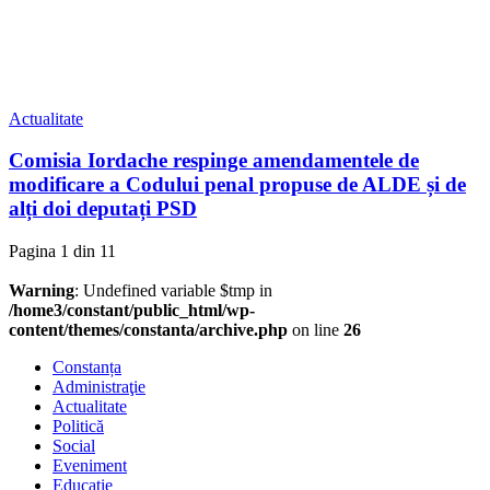
Actualitate
Comisia Iordache respinge amendamentele de
modificare a Codului penal propuse de ALDE și de
alți doi deputați PSD
Pagina 1 din 1
1
Warning
: Undefined variable $tmp in
/home3/constant/public_html/wp-
content/themes/constanta/archive.php
on line
26
Constanța
Administraţie
Actualitate
Politică
Social
Eveniment
Educaţie