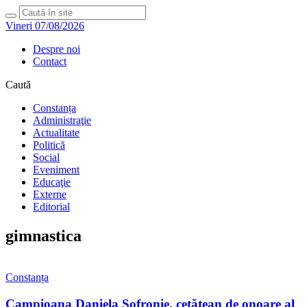
Vineri 07/08/2026
Despre noi
Contact
Caută
Constanța
Administraţie
Actualitate
Politică
Social
Eveniment
Educaţie
Externe
Editorial
gimnastica
Constanța
Campioana Daniela Sofronie, cetățean de onoare al