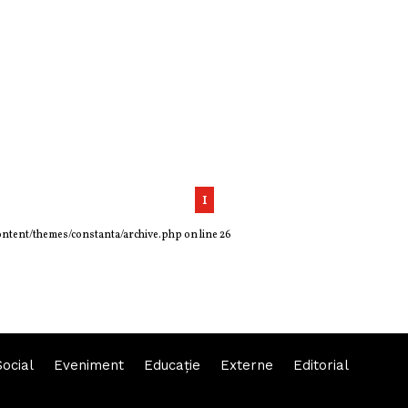
1
ontent/themes/constanta/archive.php
on line
26
Social
Eveniment
Educaţie
Externe
Editorial