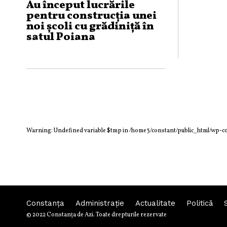
Au început lucrările
pentru construcția unei
noi școli cu grădiniță în
satul Poiana
Warning
: Undefined variable $tmp in
/home3/constant/public_html/wp-c
Constanța
Administraţie
Actualitate
Politică
© 2022 Constanţa de Azi. Toate drepturile rezervate