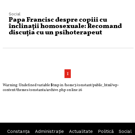
Social
Papa Francisc despre copiii cu
înclinații homosexuale: Recomand
discuția cu un psihoterapeut
1
Warning
: Undefined variable $tmp in
/home3/constant/public_html/wp-
content/themes/constanta/archive.php
on line
26
Constanța
Administraţie
Actualitate
Politică
Social