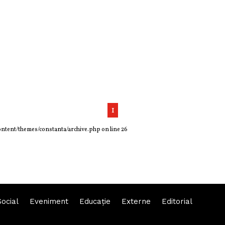
1
ontent/themes/constanta/archive.php
on line
26
Social
Eveniment
Educaţie
Externe
Editorial