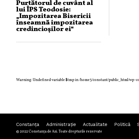
Purtătorul de cuvânt al
lui ÎPS Teodosie:
„Impozitarea Bisericii
înseamnă impozitarea
credincioșilor ei“
Warning
: Undefined variable $tmp in
/home3/constant/public_html/wp-c
Constanța
Administraţie
Actualitate
Politică
© 2022 Constanţa de Azi. Toate drepturile rezervate