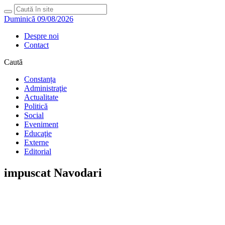
Duminică 09/08/2026
Despre noi
Contact
Caută
Constanța
Administraţie
Actualitate
Politică
Social
Eveniment
Educaţie
Externe
Editorial
impuscat Navodari