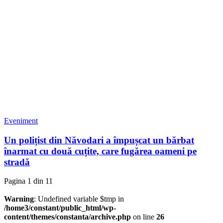
Eveniment
Un polițist din Năvodari a împușcat un bărbat
înarmat cu două cuțite, care fugărea oameni pe
stradă
Pagina 1 din 1
1
Warning
: Undefined variable $tmp in
/home3/constant/public_html/wp-
content/themes/constanta/archive.php
on line
26