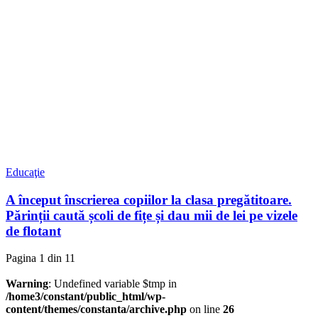
Educaţie
A început înscrierea copiilor la clasa pregătitoare.
Părinții caută școli de fițe și dau mii de lei pe vizele
de flotant
Pagina 1 din 1
1
Warning
: Undefined variable $tmp in
/home3/constant/public_html/wp-
content/themes/constanta/archive.php
on line
26