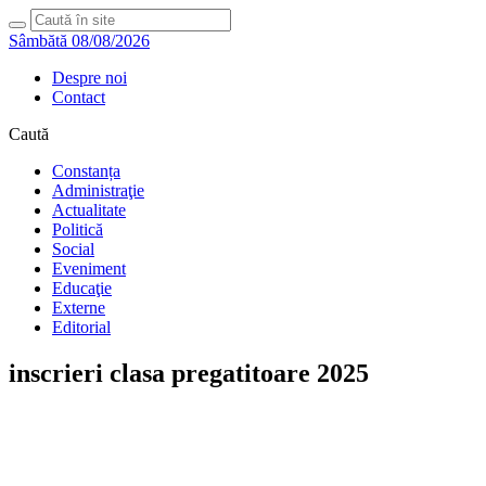
Sâmbătă 08/08/2026
Despre noi
Contact
Caută
Constanța
Administraţie
Actualitate
Politică
Social
Eveniment
Educaţie
Externe
Editorial
inscrieri clasa pregatitoare 2025