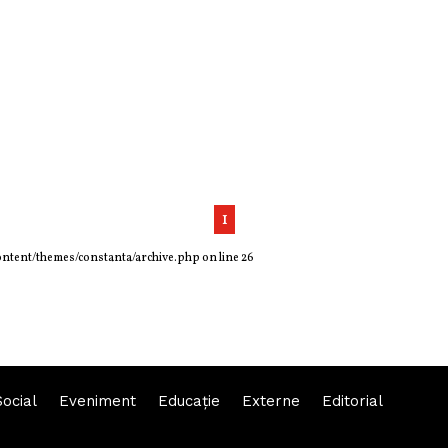
1
ontent/themes/constanta/archive.php
on line
26
Social
Eveniment
Educaţie
Externe
Editorial