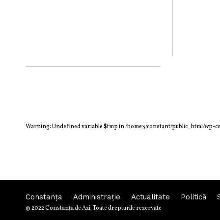
Warning
: Undefined variable $tmp in
/home3/constant/public_html/wp-c
Constanța
Administraţie
Actualitate
Politică
© 2022 Constanţa de Azi. Toate drepturile rezervate