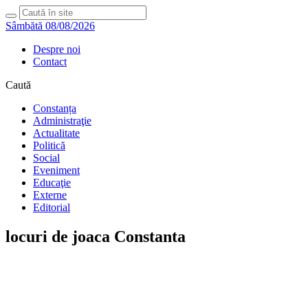
Sâmbătă 08/08/2026
Despre noi
Contact
Caută
Constanța
Administraţie
Actualitate
Politică
Social
Eveniment
Educaţie
Externe
Editorial
locuri de joaca Constanta