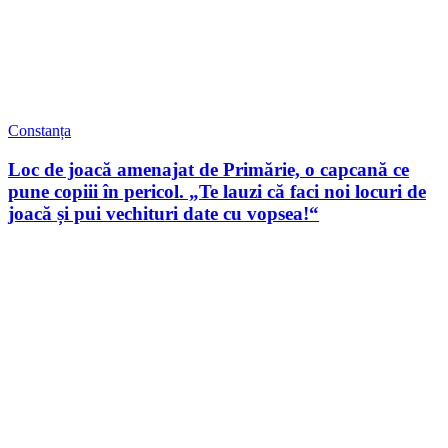
Constanța
Loc de joacă amenajat de Primărie, o capcană ce
pune copiii în pericol. „Te lauzi că faci noi locuri de
joacă și pui vechituri date cu vopsea!“