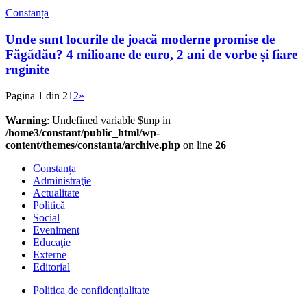
Constanța
Unde sunt locurile de joacă moderne promise de
Făgădău? 4 milioane de euro, 2 ani de vorbe și fiare
ruginite
Pagina 1 din 2
1
2
»
Warning
: Undefined variable $tmp in
/home3/constant/public_html/wp-
content/themes/constanta/archive.php
on line
26
Constanța
Administraţie
Actualitate
Politică
Social
Eveniment
Educaţie
Externe
Editorial
Politica de confidențialitate