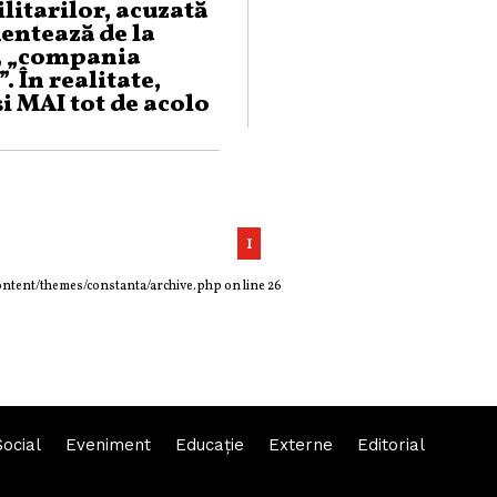
litarilor, acuzată
entează de la
, „compania
”. În realitate,
i MAI tot de acolo
burant fiindcă e
tin
1
ontent/themes/constanta/archive.php
on line
26
Social
Eveniment
Educaţie
Externe
Editorial