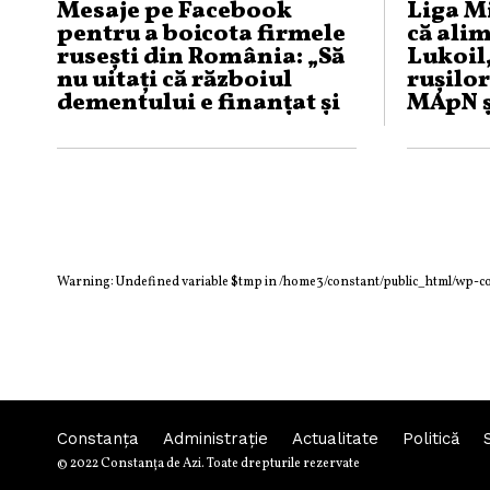
Mesaje pe Facebook
Liga Mi
pentru a boicota firmele
că alim
rusești din România: „Să
Lukoil
nu uitați că războiul
rușilor
dementului e finanțat și
MApN ș
din banii voștri!“
iau car
mai ief
Warning
: Undefined variable $tmp in
/home3/constant/public_html/wp-c
Constanța
Administraţie
Actualitate
Politică
© 2022 Constanţa de Azi. Toate drepturile rezervate