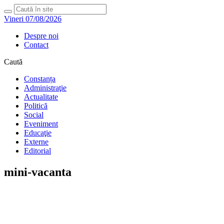
Vineri 07/08/2026
Despre noi
Contact
Caută
Constanța
Administraţie
Actualitate
Politică
Social
Eveniment
Educaţie
Externe
Editorial
mini-vacanta