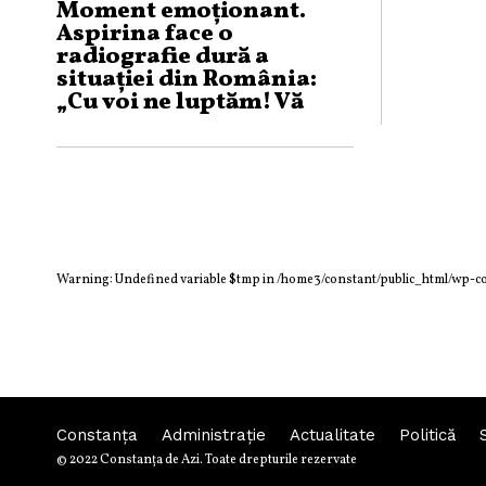
Moment emoționant.
Aspirina face o
radiografie dură a
situației din România:
„Cu voi ne luptăm! Vă
strângem de gât!“
Warning
: Undefined variable $tmp in
/home3/constant/public_html/wp-c
Constanța
Administraţie
Actualitate
Politică
© 2022 Constanţa de Azi. Toate drepturile rezervate