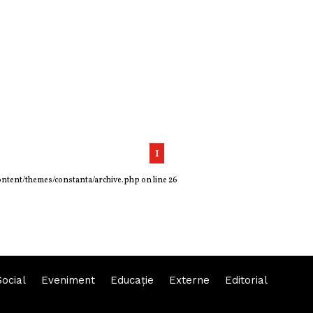
1
ontent/themes/constanta/archive.php
on line
26
Social
Eveniment
Educaţie
Externe
Editorial