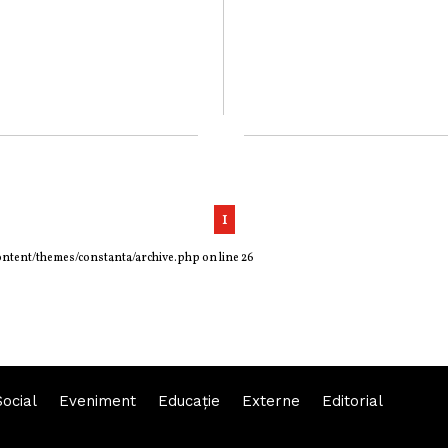
1
ontent/themes/constanta/archive.php
on line
26
Social
Eveniment
Educaţie
Externe
Editorial