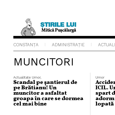
CONSTANȚA
ADMINISTRAŢIE
ACTUAL
MUNCITORI
Actualitate
Umor,
Umor
Scandal pe șantierul de
Accide
pe Brătianu! Un
ICIL. U
muncitor a asfaltat
spart d
groapa în care se dormea
adormit
cel mai bine
lopată