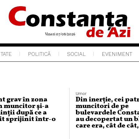
Vineri 07/08/2026
ITATE
POLITICĂ
SOCIAL
EVENIMENT
Umor
nt grav în zona
Din inerţie, cei pat
n muncitor și-a
muncitori de pe
inții după ce a
bulevardele Const
 sprijinit într-o
au decopertat un b
care era, cât de cât