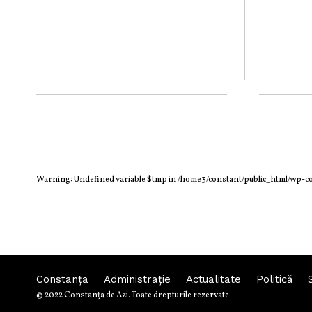
Warning
: Undefined variable $tmp in
/home3/constant/public_html/wp-c
Constanța
Administraţie
Actualitate
Politică
© 2022 Constanţa de Azi. Toate drepturile rezervate