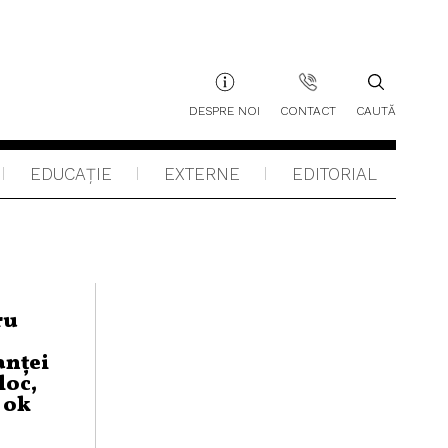
DESPRE NOI
CONTACT
CAUTĂ
EDUCAŢIE
EXTERNE
EDITORIAL
ru
anţei
loc,
, ok