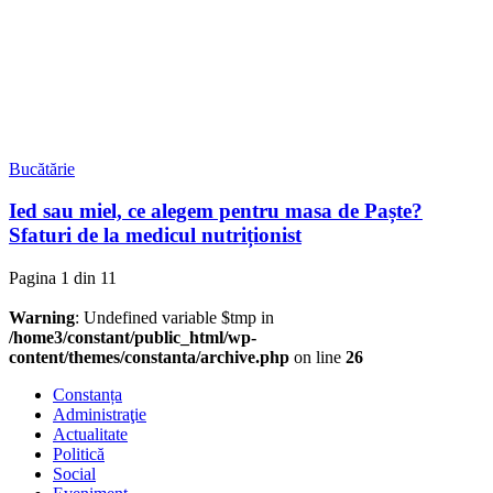
Bucătărie
Ied sau miel, ce alegem pentru masa de Paște?
Sfaturi de la medicul nutriționist
Pagina 1 din 1
1
Warning
: Undefined variable $tmp in
/home3/constant/public_html/wp-
content/themes/constanta/archive.php
on line
26
Constanța
Administraţie
Actualitate
Politică
Social