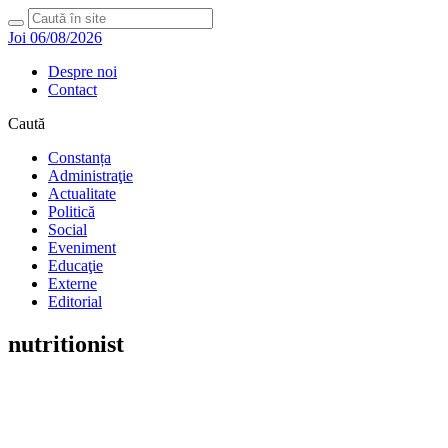
Joi 06/08/2026
Despre noi
Contact
Caută
Constanța
Administraţie
Actualitate
Politică
Social
Eveniment
Educaţie
Externe
Editorial
nutritionist