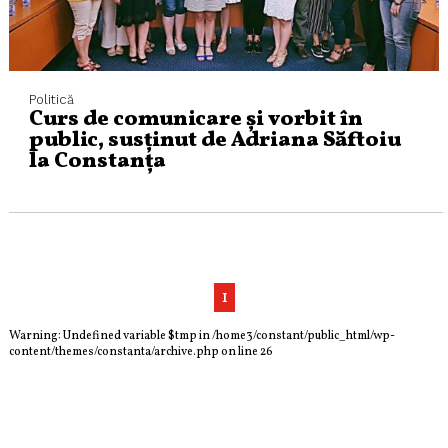
Politică
Curs de comunicare și vorbit în
public, susținut de Adriana Săftoiu
la Constanța
1
Warning
: Undefined variable $tmp in
/home3/constant/public_html/wp-
content/themes/constanta/archive.php
on line
26