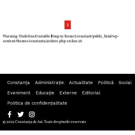
1
Warning
: Undefined variable $tmp in
/home3/constant/public_html/wp-
content/themes/constanta/archive.php
on line
26
Constanța
Administraţie
Actualitate
Politică
Social
Eveniment
Educaţie
Externe
Editorial
Politica de confidențialitate
© 2022 Constanţa de Azi. Toate drepturile rezervate