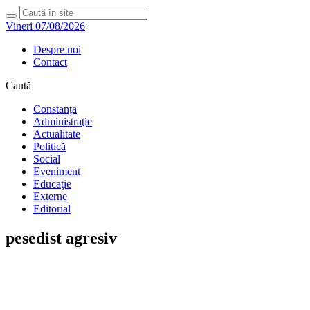
Vineri 07/08/2026
Despre noi
Contact
Caută
Constanța
Administraţie
Actualitate
Politică
Social
Eveniment
Educaţie
Externe
Editorial
pesedist agresiv