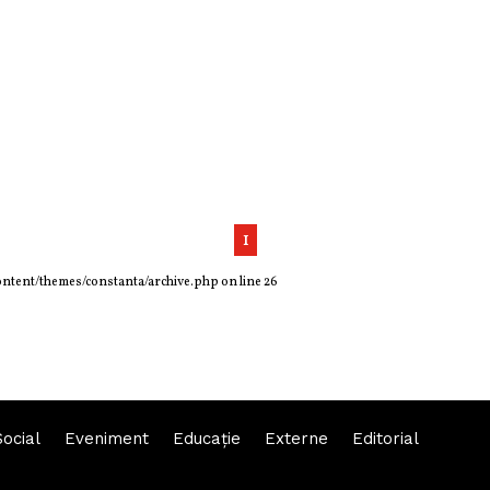
1
ontent/themes/constanta/archive.php
on line
26
Social
Eveniment
Educaţie
Externe
Editorial