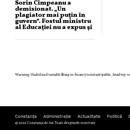
Sorin Cîmpeanu a
demisionat. „Un
plagiator mai puţin în
guvern“. Fostul ministru
al Educaţiei nu a expus şi
motivul deciziei
Warning
: Undefined variable $tmp in
/home3/constant/public_html/wp-c
Constanța
Administraţie
Actualitate
Politică
© 2022 Constanţa de Azi. Toate drepturile rezervate